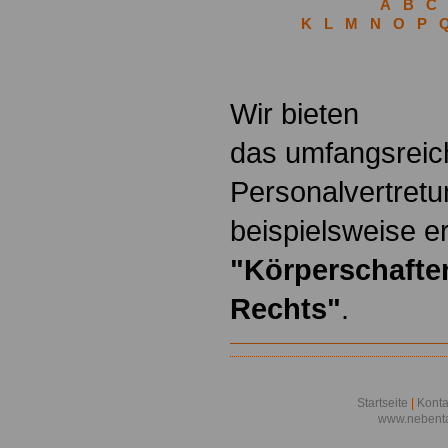
A
B
C
K
L
M
N
O
P
.
Wir bieten
das umfangsreic
Personalvertretu
beispielsweise er
"Körperschaften
Rechts"
.
Startseite
|
Konta
www.nebenta