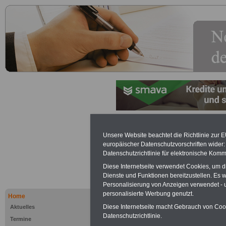
Körperscha
Unsere Website beachtet die Richtlinie zur 
europäischer Datenschutzvorschriften wide
öffentliche
Datenschutzrichtlinie für elektronische Komm
Diese Internetseite verwendet Cookies, um 
Dienste und Funktionen bereitzustellen. Es
Werbung mit Textlink:
Diesen
Personalisierung von Anzeigen verwendet - un
250 Euro können Sie einen Te
personalisierte Werbung genutzt.
Home
Banner für drei Monate buchen
Diese Internetseite macht Gebrauch von Cooki
Aktuelles
Website eingeblendet wird. I
Datenschutzrichtlinie.
Termine
ausfüllen
oder eine
E-Mail s