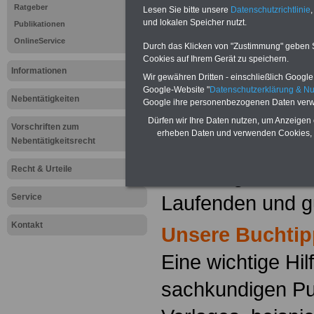
Ratgeber
Lesen Sie bitte unsere
Datenschutzrichtlinie
,
und lokalen Speicher nutzt.
Publikationen
Von den Mitglied
OnlineService
Durch das Klicken von "Zustimmung" geben Sie
Cookies auf Ihrem Gerät zu speichern.
Personalvertretu
Informationen
Wir gewähren Dritten - einschließlich Google -
besonderer Weis
Google-Website "
Datenschutzerklärung & N
Nebentätigkeiten
Google ihre personenbezogenen Daten verw
kompetente Auskü
Dürfen wir Ihre Daten nutzen, um Anzeigen 
Vorschriften zum
erheben Daten und verwenden Cookies, 
Nebentätigkeitsrecht
ist es für jeden 
Recht & Urteile
unabdingbar not
Laufenden und gu
Service
Kontakt
Unsere Buchtip
Eine wichtige Hil
sachkundigen Pu