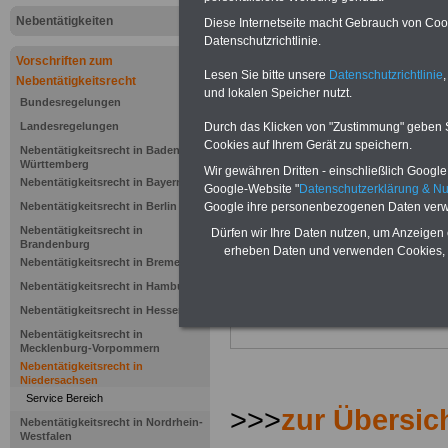
zahnärztlic
Nebentätigkeiten
Diese Internetseite macht Gebrauch von Cooki
Datenschutzrichtlinie.
Nebentätigk
Vorschriften zum
Lesen Sie bitte unsere
Datenschutzrichtlinie
,
Nebentätigkeitsrecht
und lokalen Speicher nutzt.
Krankenhau
Bundesregelungen
Durch das Klicken von "Zustimmung" geben Sie
Landesregelungen
Cookies auf Ihrem Gerät zu speichern.
Nebentätigkeitsrecht in Baden-
.>>>
NEU aufgelegt März 2025
Württemberg
Wir gewähren Dritten - einschließlich Google -
Nebentätigkeitsrecht in Bayern
Google-Website "
Datenschutzerklärung & N
Google ihre personenbezogenen Daten verw
Nebentätigkeitsrecht in Berlin
Nebentätigkeitsrecht in
Dürfen wir Ihre Daten nutzen, um Anzeigen 
Brandenburg
erheben Daten und verwenden Cookies, 
Nebentätigkeitsrecht in Bremen
Nebentätigkeitsrecht in Hamburg
Nebentätigkeitsrecht in Hessen
Nebentätigkeitsrecht in
Mecklenburg-Vorpommern
Nebentätigkeitsrecht in
Niedersachsen
Service Bereich
>>>
zur Übersic
Nebentätigkeitsrecht in Nordrhein-
Westfalen