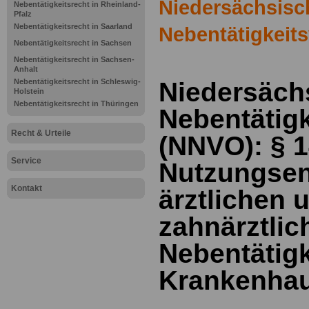
Niedersächsisc
Nebentätigkeitsrecht in Rheinland-
Pfalz
Nebentätigkeitsrecht in Saarland
Nebentätigkeit
Nebentätigkeitsrecht in Sachsen
Nebentätigkeitsrecht in Sachsen-
Anhalt
Nebentätigkeitsrecht in Schleswig-
Niedersäch
Holstein
Nebentätigkeitsrecht in Thüringen
Nebentätig
Recht & Urteile
(NNVO): §
1
Service
Nutzungsent
Kontakt
ärztlichen 
zahnärztlic
Nebentätigk
Krankenhau