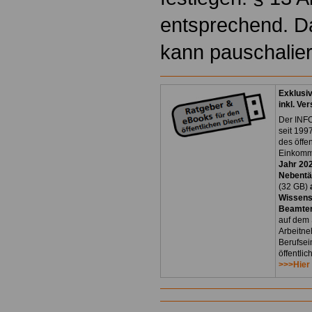
entsprechend. D
kann pauschalier
Exklusi
inkl. Ve
Der INFO
seit 1997
des öffe
Einkomm
Jahr 20
Nebentät
(32 GB)
Wissens
Beamten
auf dem 
Arbeitne
Berufsei
öffentli
>>>Hier