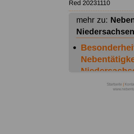
Red 20231110
mehr zu:
Neben
Niedersachse
Besonderhei
Nebentätigke
Niedersachs
Nebentätigke
Startseite
|
Konta
www.nebenta
Vorschriften
niedersächs
Nebentätigke
Landesbesch