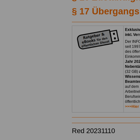
§ 17 Übergangs
Exklusi
inkl. Ve
Der INFO
seit 1997
des öffe
Einkomm
Jahr 20
Nebentät
(32 GB)
Wissens
Beamten
auf dem 
Arbeitne
Berufsei
öffentli
>>>Hier
Red 20231110