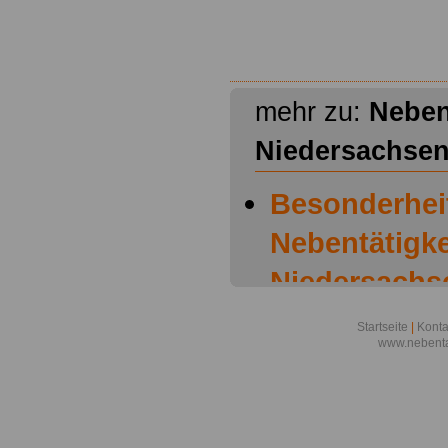
mehr zu:
Neben
Niedersachse
Besonderhei
Nebentätigke
Niedersachs
Nebentätigke
Startseite
|
Konta
www.nebenta
Vorschriften
niedersächs
Nebentätigke