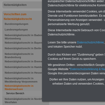
europäischer Datenschutzvorschriften wide
Nebentätigkeiten
Datenschutzrichtlinie für elektronische Komm
Diese Internetseite verwendet Cookies, um 
Vorschriften zum
Dienste und Funktionen bereitzustellen. Es
Nebentätigkeitsrecht
Personalisierung von Anzeigen verwendet - un
personalisierte Werbung genutzt.
Bundesregelungen
Landesregelungen
Diese Internetseite macht Gebrauch von Cooki
Datenschutzrichtlinie.
Nebentätigkeitsrecht in Baden-
Württemberg
Lesen Sie bitte unsere
Datenschutzrichtlinie
,
Nebentätigkeitsrecht in Bayern
Niedersäch
und lokalen Speicher nutzt.
Nebentätigkeitsrecht in Berlin
Nebentätigkeitsrecht in
Durch das Klicken von "Zustimmung" geben Sie
Nebentätig
Brandenburg
Cookies auf Ihrem Gerät zu speichern.
Nebentätigkeitsrecht in Bremen
(NNVO) - Üb
Wir gewähren Dritten - einschließlich Google -
Nebentätigkeitsrecht in Hamburg
Google-Website "
Datenschutzerklärung & N
Nebentätigkeitsrecht in Hessen
Google ihre personenbezogenen Daten verw
Nebentätigkeitsrecht in
Dürfen wir Ihre Daten nutzen, um Anzeigen 
Mecklenburg-Vorpommern
erheben Daten und verwenden Cookies, 
Nebentätigkeitsrecht in
Inhaltsübersich
Niedersachsen
Service Bereich
Erster Abschnitt
Nebentätigkeitsrecht in Nordrhein-
Westfalen