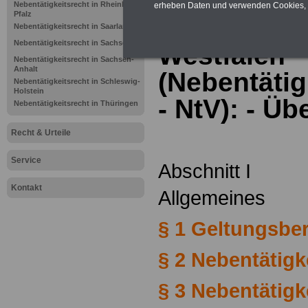
Beamten un
Nebentätigkeitsrecht in Rheinland-
erheben Daten und verwenden Cookies, 
Pfalz
Lande Nord
Nebentätigkeitsrecht in Saarland
Nebentätigkeitsrecht in Sachsen
Westfalen
Nebentätigkeitsrecht in Sachsen-
Anhalt
(Nebentäti
Nebentätigkeitsrecht in Schleswig-
Holstein
- NtV): - Üb
Nebentätigkeitsrecht in Thüringen
Recht & Urteile
Service
Abschnitt I
Kontakt
Allgemeines
§ 1 Geltungsbe
§ 2 Nebentätigk
§ 3 Nebentätigk