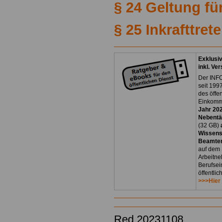
§ 24 Geltung fü
§ 25 Inkrafttret
Exklusi
inkl. Ve
Der INFO
seit 1997
des öffe
Einkomm
Jahr 20
Nebentät
(32 GB)
Wissens
Beamten
auf dem 
Arbeitne
Berufsei
öffentli
>>>Hier
Red 20231108