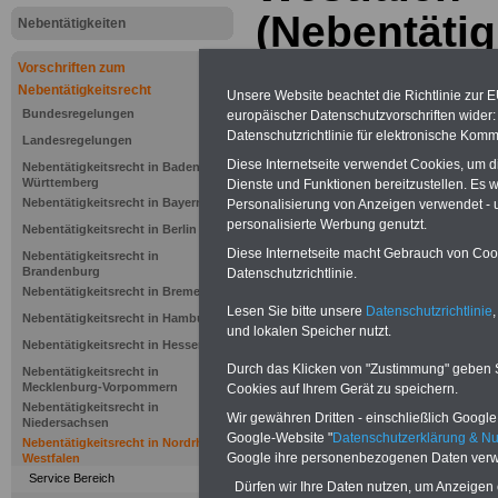
(Nebentäti
Nebentätigkeiten
- NtV) - Übe
Vorschriften zum
Nebentätigkeitsrecht
Unsere Website beachtet die Richtlinie zur 
Bundesregelungen
europäischer Datenschutzvorschriften wide
.>>>
NEU aufgelegt März 2025
Datenschutzrichtlinie für elektronische Komm
Landesregelungen
Diese Internetseite verwendet Cookies, um 
Nebentätigkeitsrecht in Baden-
Württemberg
Dienste und Funktionen bereitzustellen. Es
Nebentätigkeitsrecht in Bayern
Personalisierung von Anzeigen verwendet - un
personalisierte Werbung genutzt.
Nebentätigkeitsrecht in Berlin
Diese Internetseite macht Gebrauch von Cooki
Nebentätigkeitsrecht in
Brandenburg
Datenschutzrichtlinie.
Nebentätigkeitsrecht in Bremen
Lesen Sie bitte unsere
Datenschutzrichtlinie
,
Nebentätigkeitsrecht in Hamburg
und lokalen Speicher nutzt.
Nebentätigkeitsrecht in Hessen
Durch das Klicken von "Zustimmung" geben Sie
Nebentätigkeitsrecht in
Mecklenburg-Vorpommern
Cookies auf Ihrem Gerät zu speichern.
Verordnung
Nebentätigkeitsrecht in
Wir gewähren Dritten - einschließlich Google -
Niedersachsen
Google-Website "
Datenschutzerklärung & N
Nebentätigk
Nebentätigkeitsrecht in Nordrhein-
Google ihre personenbezogenen Daten verw
Westfalen
Service Bereich
Dürfen wir Ihre Daten nutzen, um Anzeigen 