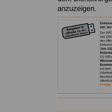
anzuzeigen.
Exklusi
inkl. Ve
Der INFO
seit 1997
des öffe
Einkomm
Jahr 20
Nebentät
(32 GB)
Wissens
Beamten
auf dem 
Arbeitne
Berufsei
öffentli
>>>Hier