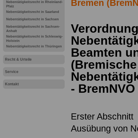
Bremen (Brem
Nebentätigkeitsrecht in Rheinland-
Pfalz
Nebentätigkeitsrecht in Saarland
Nebentätigkeitsrecht in Sachsen
Verordnung
Nebentätigkeitsrecht in Sachsen-
Anhalt
Nebentätigk
Nebentätigkeitsrecht in Schleswig-
Holstein
Nebentätigkeitsrecht in Thüringen
Beamten un
Recht & Urteile
(Bremische
Service
Nebentätig
Kontakt
- BremNVO 
Erster Abschnitt
Ausübung von Ne