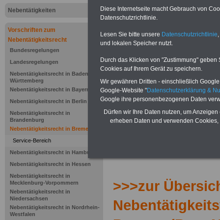
BremNVO): 
Diese Internetseite macht Gebrauch von Cooki
Nebentätigkeiten
Datenschutzrichtlinie.
Auskunftspf
Vorschriften zum
Lesen Sie bitte unsere
Datenschutzrichtlinie
,
Nebentätigkeitsrecht
und lokalen Speicher nutzt.
Bundesregelungen
.>>>
NEU aufgelegt März 2025
Durch das Klicken von "Zustimmung" geben Sie
Landesregelungen
Cookies auf Ihrem Gerät zu speichern.
Nebentätigkeitsrecht in Baden-
Württemberg
Wir gewähren Dritten - einschließlich Google -
Nebentätigkeitsrecht in Bayern
Google-Website "
Datenschutzerklärung & N
Google ihre personenbezogenen Daten verw
Nebentätigkeitsrecht in Berlin
Dürfen wir Ihre Daten nutzen, um Anzeigen 
Nebentätigkeitsrecht in
Brandenburg
erheben Daten und verwenden Cookies, 
Nebentätigkeitsrecht in Bremen
Service-Bereich
Nebentätigkeitsrecht in Hamburg
Nebentätigkeitsrecht in Hessen
Nebentätigkeitsrecht in
>>>zur Übersich
Mecklenburg-Vorpommern
Nebentätigkeitsrecht in
Niedersachsen
Nebentätigkeit
Nebentätigkeitsrecht in Nordrhein-
Westfalen