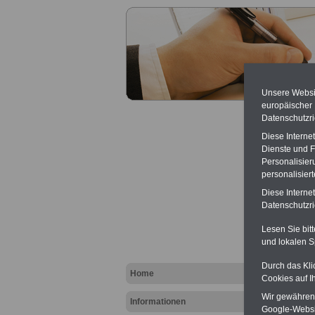
Unsere Websit
europäischer
Datenschutzri
Diese Interne
Dienste und F
Personalisier
personalisier
Bremen
Diese Interne
Richte
Datenschutzric
Geltun
Lesen Sie bit
.>>>
NEU
und lokalen S
Durch das Kli
Home
Cookies auf I
Wir gewähren D
Informationen
Google-Websi