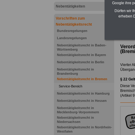
Google ihre 
Nebentätigkeiten
Dürfen wir I
erheben D
Vorschriften zum
Nebentätigkeitsrecht
Bundesregelungen
>>>zur 
Landesregelungen
Nebentätigkeitsrecht in Baden-
Verord
Württemberg
(Bremi
Nebentätigkeitsrecht in Bayern
Nebentätigkeitsrecht in Berlin
Vierter A
Nebentätigkeitsrecht in
Übergan
Brandenburg
Nebentätigkeitsrecht in Bremen
§ 22
Gel
Diese Ve
Service-Bereich
Bremisch
Nebentätigkeitsrecht in Hamburg
(Artikel
Nebentätigkeitsrecht in Hessen
Nebentätigkeitsrecht in
Mecklenburg-Vorpommern
Nebentätigkeitsrecht in
Niedersachsen
Nebentätigkeitsrecht in Nordrhein-
Westfalen