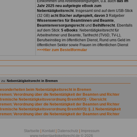
Einkommen und Arbeitsbedingungen, u.a. auch
das im
Jahr 2025 neu aufgelegte eBook zum
Nebentätigkeitsrecht
. Insgesamt sind auf dem USB-Stick
(32 GB)
acht Bücher aufgespielt, davon 3
Ratgeber
Wissenswertes für Beamtinnen und Beamte
,
Beamtenversorgungsrecht
und
Beihilferecht
. Ebenfalls
auf dem Stick:
5 eBooks
: Nebentätigkeitsrecht für
Arbeitnehmer und Beamte, Tarifrecht (TVöD, TV-L),
Berufseinstieg im öffentlichen Dienst, Rund ums Geld im
öffentlichen Sektor sowie Frauen im öffentlichen Dienst
>>>Hier zum Bestellformular
 zu:
Nebentätigkeitsrecht in Bremen
esonderheiten beim Nebentätigkeitsrecht in Bremen
remen: Verordnung über die Nebentätigkeit der Beamten und Richter
Bremische Nebentätigkeitsverordnung BremNVO) - Übersicht
remen: Verordnung über die Nebentätigkeit der Beamten und Richter
Bremische Nebentätigkeitsverordnung BremNVO): § .1 Nebentätigkeit
remen: Verordnung über die Nebentätigkeit der Beamten und Richter
Bremische Nebentätigkeitsverordnung BremNVO): § .2 Nebentätigkeiten im
ffentlichen Dienst
remen: Verordnung über die Nebentätigkeit der Beamten und Richter
Startseite
|
Kontakt
|
Datenschutz
|
Impressum
Bremische Nebentätigkeitsverordnung BremNVO): § .3 Zulässigkeit von
www.nebentaetigkeitsrecht.de © 2026