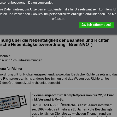
Das eBook zum
Nebentätigkeitsrecht
personenbezogenen Daten verwendet.
erläutert in verständlicher Sprache, was
hre Daten nutzen, um Anzeigen einzublenden, die für Sie relevant sein könnten? U
zu beachten ist (mit Checklisten)
>>>hier kann man das eBook für 7,50
aten und verwenden Cookies, um personalisierte Anzeigen einzublenden und Me
Euro bestellen.
erfassen.
Ja, ich stimme zu!
Übersicht der Nebentätigkeitsverordnung von Bremen (BremNVO)
nung über die Nebentätigkeit der Beamten und Richter
sche Nebentätigkeitsverordnung - BremNVO -)
bschnitt
gs- und Schlußbestimmungen
tung für Richter
rordnung gilt für Richter entsprechend, soweit das Deutsche Richtergesetz und da
e Richtergesetz nichts anderes bestimmen und das Wesen des Richteramtes
 97 des Grundgesetzes) nicht entgegensteht.
Exklusivangebot zum Komplettpreis von nur 22,50 Euro
inkl. Versand & MwSt.
Der INFO-SERVICE Öffentliche Dienst/Beamte informiert
seit 1997 - also seit mehr als 25 Jahren - die Beschäftigten
des öffentlichen Dienstes zu wichtigen Themen rund um