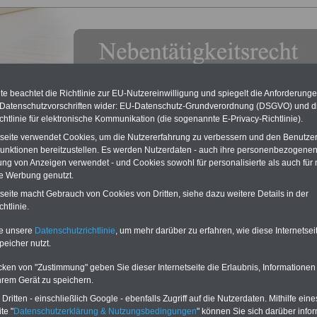
e beachtet die Richtlinie zur EU-Nutzereinwilligung und spiegelt die Anforderung
 Datenschutzvorschriften wider: EU-Datenschutz-Grundverordnung (DSGVO) und d
chtlinie für elektronische Kommunikation (die sogenannte E-Privacy-Richtlinie).
tseite verwendet Cookies, um die Nutzererfahrung zu verbessern und den Benutze
unktionen bereitzustellen. Es werden Nutzerdaten - auch ihre personenbezogenen
ung von Anzeigen verwendet - und Cookies sowohl für personalisierte als auch für 
te Werbung genutzt.
: Verordnung über die Nebentätigkeit der Beamten und
tseite macht Gebrauch von Cookies von Dritten, siehe dazu weitere Details in der
r (Bremische Nebentätigkeitsverordnung BremNVO): § 22
htlinie.
g für Richter
te unsere
Datenschutzrichtlinie
, um mehr darüber zu erfahren, wie diese Internetse
 aufgelegt März 2025
ACHTUNG: unbedingt vor der
peicher nutzt.
Aufnahme des Nebenjobs schlau
machen...
Beamte und Arbeitnehmer
cken von "Zustimmung" geben Sie dieser Internetseite die Erlaubnis, Informationen
des öffentlichen Dienstes sollten sich
hrem Gerät zu speichern.
zuerst über die Pflichten gegenüber
dem Dienstherrn informieren, bevor sie
ritten - einschließlich Google - ebenfalls Zugriff auf die Nutzerdaten. Mithilfe eine
eine nebenberufliche Tätigkeit ausüben.
te "
Datenschutzerklärung & Nutzungsbedingungen
" können Sie sich darüber infor