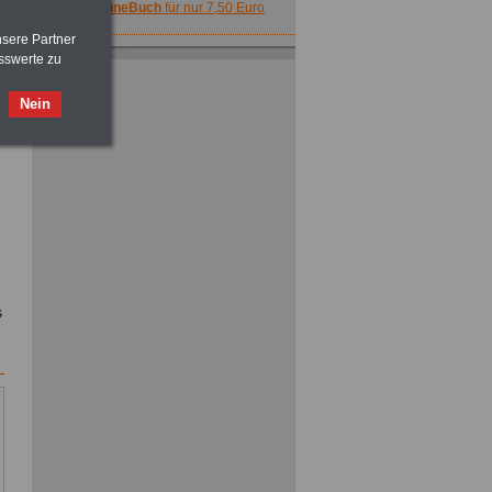
>>>
OnlineBuch
für nur 7,50 Euro
nsere Partner
Taschenbuch
Beihilferecht:
sswerte zu
in Bund und Ländern
>>>für nur
7,50 Euro
Nein
ACHTUNG
Nebentätigkeitsrecht:
vor Jobaufnahme
schlau machen
>>>
OnlineBuch
für nur 7,50 Euro
s