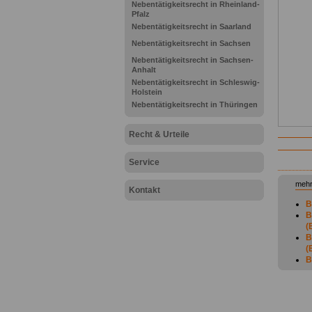
Nebentätigkeitsrecht in Rheinland-
Pfalz
Nebentätigkeitsrecht in Saarland
Nebentätigkeitsrecht in Sachsen
Nebentätigkeitsrecht in Sachsen-
Anhalt
Nebentätigkeitsrecht in Schleswig-
Holstein
Nebentätigkeitsrecht in Thüringen
Recht & Urteile
Service
mehr
Kontakt
B
B
(
B
(
B
(
ö
B
(