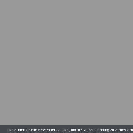
N
B
(
B
(
G
B
(
N
B
(
B
(
B
(
B
B
(
B
(
E
B
(
H
B
(
B
B
Diese Internetseite verwendet Cookies, um die Nutzererfahrung zu verbesser