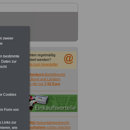
en zweier
ie
Sie möchten regelmäßig
rn bestimmte
informiert werden?
 Daten zur
Anmeldung zum Newsletter
nicht
Taschenbuch
Beihilferecht:
in Bund und Ländern
>>>für nur
7,50 Euro
ite Cookies
 in Form von
s Links zur
ACHTUNG
Nebentätigkeitsrecht:
vor Jobaufnahme
schlau machen
mieren, wie