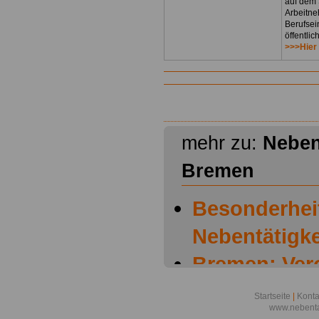
auf dem 
Arbeitne
Berufsei
öffentli
>>>Hier
mehr zu:
Neben
Bremen
Besonderhei
Nebentätigke
Bremen: Ver
Nebentätigk
Startseite
|
Konta
www.nebenta