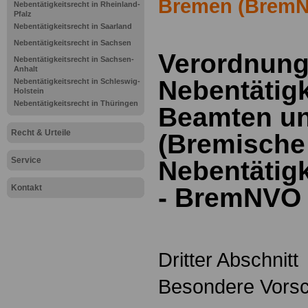
Bremen (Brem
Nebentätigkeitsrecht in Rheinland-
Pfalz
Nebentätigkeitsrecht in Saarland
Nebentätigkeitsrecht in Sachsen
Verordnung
Nebentätigkeitsrecht in Sachsen-
Anhalt
Nebentätigk
Nebentätigkeitsrecht in Schleswig-
Holstein
Nebentätigkeitsrecht in Thüringen
Beamten un
Recht & Urteile
(Bremische
Service
Nebentätig
Kontakt
- BremNVO 
Dritter Abschnitt
Besondere Vorsch