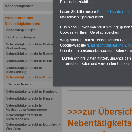
Datenschutzrichtlinie.
BremNVO): 
Nebentätigkeiten
Lesen Sie bitte unsere
Datenschutzrichtlinie
,
Honorarver
und lokalen Speicher nutzt.
Vorschriften zum
Nebentätigkeitsrecht
Durch das Klicken von "Zustimmung" geben Sie
Bundesregelungen
Cookies auf Ihrem Gerät zu speichern.
.>>>
NEU aufgelegt März 2025
Landesregelungen
Wir gewähren Dritten - einschließlich Google -
Nebentätigkeitsrecht in Baden-
Google-Website "
Datenschutzerklärung & N
Württemberg
Google ihre personenbezogenen Daten verw
Nebentätigkeitsrecht in Bayern
Dürfen wir Ihre Daten nutzen, um Anzeigen 
Nebentätigkeitsrecht in Berlin
erheben Daten und verwenden Cookies, 
Nebentätigkeitsrecht in
Brandenburg
Nebentätigkeitsrecht in Bremen
Service-Bereich
Nebentätigkeitsrecht in Hamburg
Nebentätigkeitsrecht in Hessen
Nebentätigkeitsrecht in
>>>zur Übersich
Mecklenburg-Vorpommern
Nebentätigkeitsrecht in
Niedersachsen
Nebentätigkeit
Nebentätigkeitsrecht in Nordrhein-
Westfalen