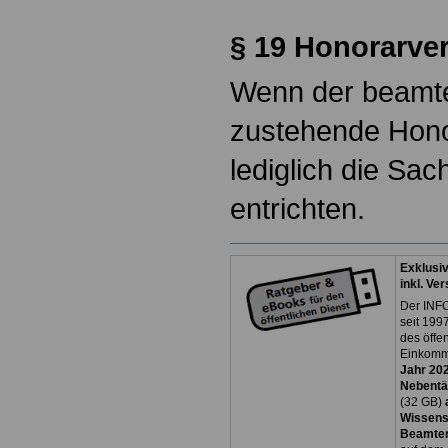
§ 19
Honorarver
Wenn der beamte
zustehende Honor
lediglich die Sa
entrichten.
Exklusi
inkl. Ve
Der INFO
seit 1997
des öffe
Einkomm
Jahr 20
Nebentät
(32 GB)
Wissens
Beamten