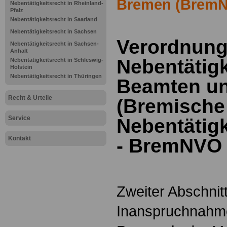
Bremen (Brem
Nebentätigkeitsrecht in Rheinland-
Pfalz
Nebentätigkeitsrecht in Saarland
Nebentätigkeitsrecht in Sachsen
Verordnung
Nebentätigkeitsrecht in Sachsen-
Anhalt
Nebentätigk
Nebentätigkeitsrecht in Schleswig-
Holstein
Nebentätigkeitsrecht in Thüringen
Beamten un
Recht & Urteile
(Bremische
Service
Nebentätig
Kontakt
- BremNVO 
Zweiter Abschnit
Inanspruchnahme