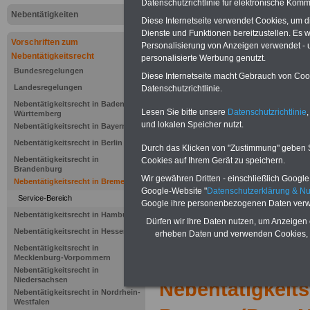
Datenschutzrichtlinie für elektronische Komm
BremNVO): 
Nebentätigkeiten
Diese Internetseite verwendet Cookies, um 
Dienste und Funktionen bereitzustellen. Es
Festsetzung
Vorschriften zum
Personalisierung von Anzeigen verwendet - un
Nebentätigkeitsrecht
personalisierte Werbung genutzt.
Bundesregelungen
Diese Internetseite macht Gebrauch von Cooki
.>>>
NEU aufgelegt März 2025
Landesregelungen
Datenschutzrichtlinie.
Nebentätigkeitsrecht in Baden-
Lesen Sie bitte unsere
Datenschutzrichtlinie
,
Württemberg
und lokalen Speicher nutzt.
Nebentätigkeitsrecht in Bayern
Nebentätigkeitsrecht in Berlin
Durch das Klicken von "Zustimmung" geben Sie
Nebentätigkeitsrecht in
Cookies auf Ihrem Gerät zu speichern.
Brandenburg
Wir gewähren Dritten - einschließlich Google -
Nebentätigkeitsrecht in Bremen
Google-Website "
Datenschutzerklärung & N
Service-Bereich
Google ihre personenbezogenen Daten verw
Nebentätigkeitsrecht in Hamburg
Dürfen wir Ihre Daten nutzen, um Anzeigen 
Nebentätigkeitsrecht in Hessen
erheben Daten und verwenden Cookies, 
Nebentätigkeitsrecht in
>>>zur Übersich
Mecklenburg-Vorpommern
Nebentätigkeitsrecht in
Niedersachsen
Nebentätigkeit
Nebentätigkeitsrecht in Nordrhein-
Westfalen