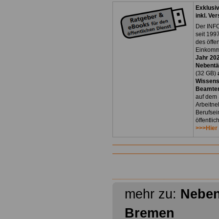
Exklusi
inkl. Ve
Der INFO
seit 1997
des öffe
Einkomm
Jahr 20
Nebentät
(32 GB)
Wissens
Beamten
auf dem 
Arbeitne
Berufsei
öffentli
>>>Hier
mehr zu:
Neben
Bremen